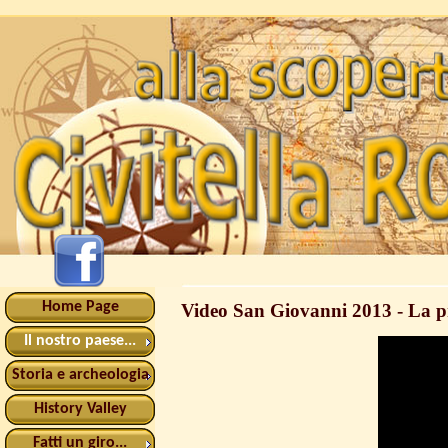
Home Page
Video San Giovanni 2013 - La pr
Il nostro paese...
Storia e archeologia
History Valley
Fatti un giro...