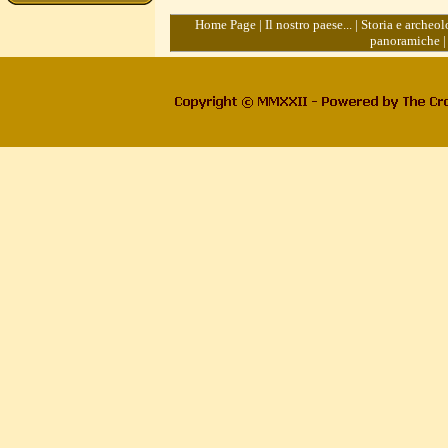
Home Page
|
Il nostro paese...
|
Storia e archeol
panoramiche