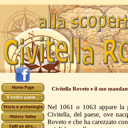
Home Page
Civitella Roveto e il suo manda
Il nostro paese...
Nel 1061 o 1063 appare la 
Storia e archeologia
Civitella, del paese, ove nac
History Valley
Roveto e che ha carezzato con 
Fatti un giro...