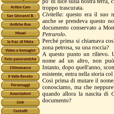
po' di luce sulla nostra terra,
troppo trascurata.
Action Cam
Civitella
: questo era il suo
San Giovanni B.
anche se prendeva questo nom
Antiche Rue
documento conservato a Mont
Petrarolo
.
Musei
Perché prima si chiamava cosi
la fraz. di Meta
zona petrosa, su una roccia?
Video e Immagini
A questo punto un rilievo. 
Foto panoramiche
nome ad un altro, non può 
Intanto, dopo quell'anno, sc
L'Almanacco
esistente, entra nella storia c
Il Valle Roveto
Così prima di mutare il nome, 
Personaggi
conosciamo, ma che neppure 
quando allora la nascita di
C
Associazioni
documento?
Link
Contatti