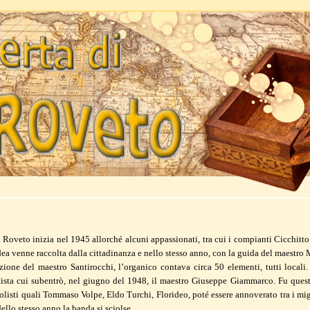
a Roveto inizia nel 1945 allorché alcuni appassionati, tra cui i compianti Cicchitto
’idea venne raccolta dalla cittadinanza e nello stesso anno, con la guida del ma
ezione del maestro Santirocchi, l’organico contava circa 50 elementi, tutti loca
ista cui subentrò, nel giugno del 1948, il maestro Giuseppe Giammarco. Fu quest
olisti quali Tommaso Volpe, Eldo Turchi, Florideo, poté essere annoverato tra i migl
llo stesso anno la banda si sciolse.