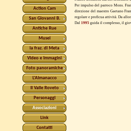
Per impulso del parroco Mons. Franc
Action Cam
direzione del maestro Gaetano Franc
regolare e proficua attività. Da allo
San Giovanni B.
Dal
1995
guida il complesso, il gio
Antiche Rue
Musei
la fraz. di Meta
Video e Immagini
Foto panoramiche
L'Almanacco
Il Valle Roveto
Personaggi
Associazioni
Link
Contatti