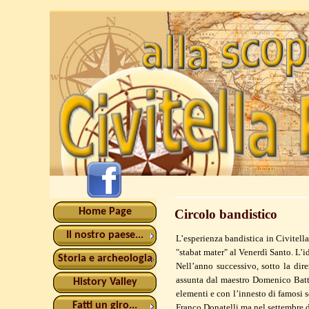
Home Page
Circolo bandistico
Il nostro paese...
L’esperienza bandistica in Civitell
"stabat mater" al Venerdì Santo. L
Storia e archeologia
Nell’anno successivo, sotto la dir
assunta dal maestro Domenico Batt
History Valley
elementi e con l’innesto di famosi s
Fatti un giro...
Franco Donatelli ma nel settembre de