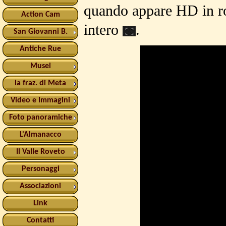
quando appare HD in ro
Action Cam
intero
.
San Giovanni B.
Antiche Rue
Musei
la fraz. di Meta
Video e Immagini
Foto panoramiche
L'Almanacco
Il Valle Roveto
Personaggi
Associazioni
Link
Contatti