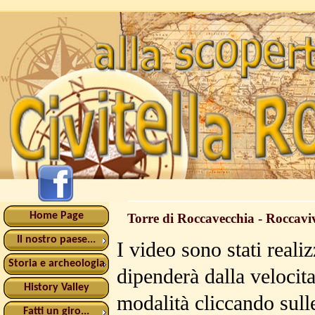
Home Page
Torre di Roccavecchia - Roccavi
Il nostro paese...
I video sono stati reali
Storia e archeologia
dipenderà dalla velocita
History Valley
modalità cliccando sul
Fatti un giro...