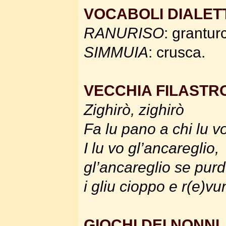
VOCABOLI DIALET
RANURISO
: grantur
SIMMUIA
: crusca.
VECCHIA FILAST
Zighirò, zighirò
Fa lu pano a chi lu v
I lu vo gl’ancareglio,
gl’ancareglio se pur
i gliu cioppo e r(e)vu
GIOCHI DEI NONNI