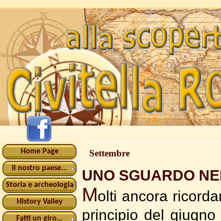
Home Page
Settembre
Il nostro paese...
UNO SGUARDO NE
Storia e archeologia
M
olti ancora ricord
History Valley
principio del giugno
Fatti un giro...