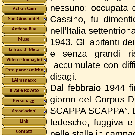
nessuno; occupata da
Action Cam
Cassino, fu dimenti
San Giovanni B.
nell’Italia settentrio
Antiche Rue
1943. Gli abitanti de
Musei
la fraz. di Meta
e senza grandi ri
Video e Immagini
accumulate con diffi
Foto panoramiche
disagi.
L'Almanacco
Dal febbraio 1944 fi
Il Valle Roveto
giorno del Corpus Do
Personaggi
SCAPPA SCAPPA”. La 
Associazioni
tedesche, fuggiva e
Link
nelle stalle in camp
Contatti