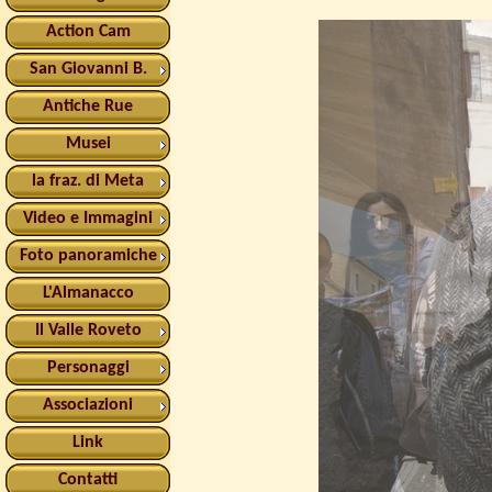
Action Cam
San Giovanni B.
Antiche Rue
Musei
la fraz. di Meta
Video e Immagini
Foto panoramiche
L'Almanacco
Il Valle Roveto
Personaggi
Associazioni
Link
Contatti