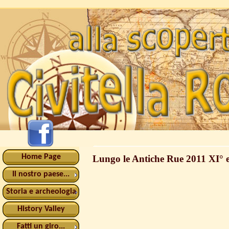
Home Page
Lungo le Antiche Rue 2011 XI° 
Il nostro paese...
Storia e archeologia
History Valley
Fatti un giro...